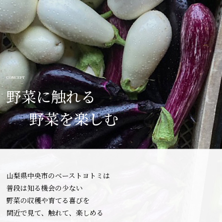
CONCEPT
野菜
に触れる
野
菜を楽しむ
山梨県中央市のベーストヨトミは
普段は知る機会の少ない
野菜の収穫や育てる喜びを
間近で見て、触れて、楽しめる