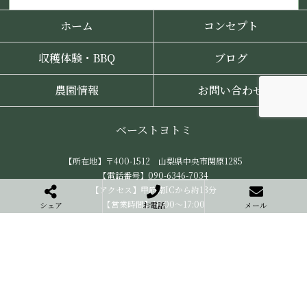
ホーム
コンセプト
収穫体験・BBQ
ブログ
農園情報
お問い合わせ
ベーストヨトミ
【所在地】〒400-1512 山梨県中央市関原1285
【電話番号】
090-6346-7034
【アクセス】甲府南ICから約13分
【営業時間】10:00～17:00
シェア
お電話
メール
【定休日】水曜日
特定商取引法に基づく表記